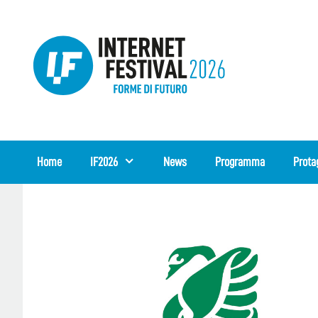
Vai
al
contenuto
Home
IF2026
News
Programma
Prota