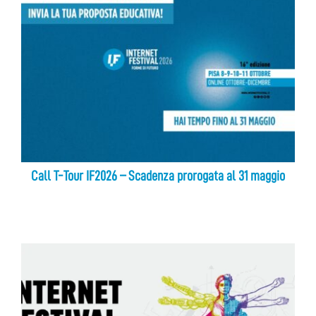
Call T-Tour IF2026 – Scadenza prorogata al 31 maggio