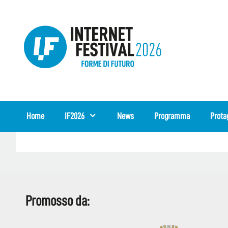
Vai
al
contenuto
Home
IF2026
News
Programma
Prota
Promosso da: