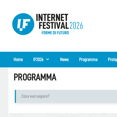
Vai
al
contenuto
Home
IF2026
News
Programma
Prota
PROGRAMMA