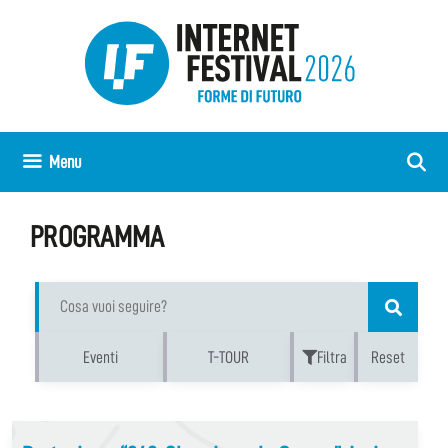
Vai
al
contenuto
Menu
PROGRAMMA
Eventi
T-TOUR
Filtra
Reset