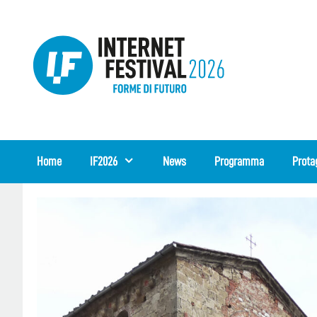
Vai
al
contenuto
Home
IF2026
News
Programma
Prota