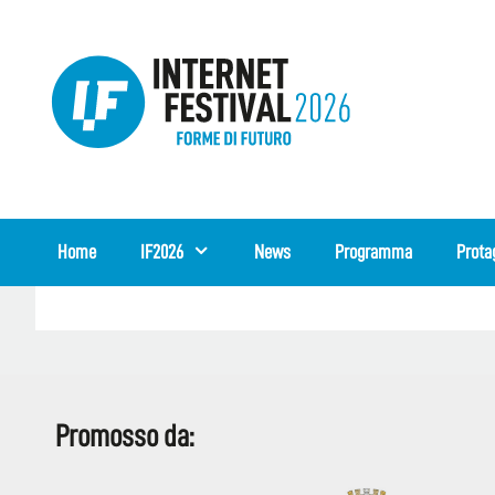
Vai
al
contenuto
Home
IF2026
News
Programma
Prota
Promosso da: